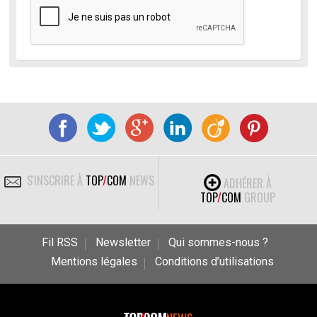
S'INSCRIRE À
TOP
/
COM
NEWS
ADHÉRER À
TOP
/
COM
GROUP
Fil RSS
Newsletter
Qui sommes-nous ?
Mentions légales
Conditions d’utilisations