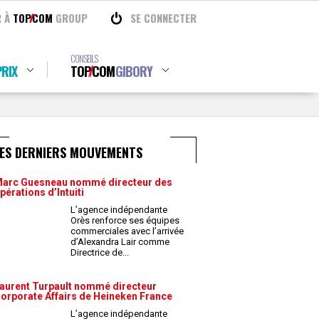
R À
TOP
COM
GROUP
SE CONNECTER
CONSEILS
RIX
TOP
COM
GIBORY
LES DERNIERS MOUVEMENTS
arc Guesneau nommé directeur des
pérations d’Intuiti
L’agence indépendante
Orès renforce ses équipes
commerciales avec l’arrivée
d’Alexandra Lair comme
Directrice de
...
aurent Turpault nommé directeur
orporate Affairs de Heineken France
L’agence indépendante