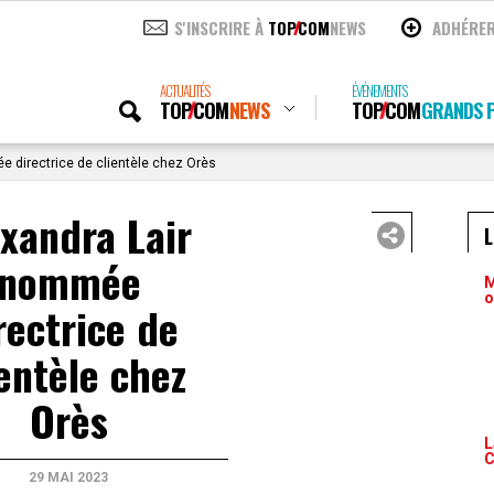
S'INSCRIRE À
TOP
COM
NEWS
ADHÉRE
ACTUALITÉS
ÉVÉNEMENTS
TOP
COM
NEWS
TOP
COM
GRANDS P
e directrice de clientèle chez Orès
xandra Lair
nommée
M
o
rectrice de
ientèle chez
Orès
L
C
29 MAI 2023