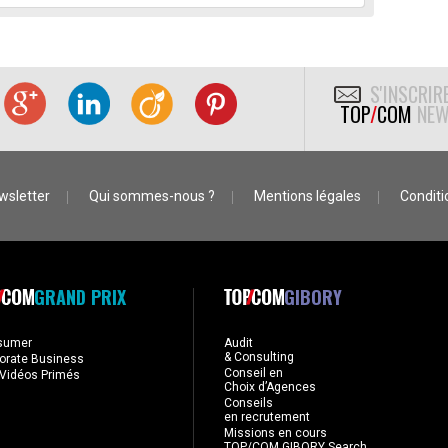
S'INSCRIR
TOP
/
COM
NEW
wsletter
Qui sommes-nous ?
Mentions légales
Conditio
GRAND PRIX
GIBORY
sumer
Audit
& Consulting
orate Business
Conseil en
Vidéos Primés
Choix d’Agences
Conseils
en recrutement
Missions en cours
TOP/COM GIBORY Search