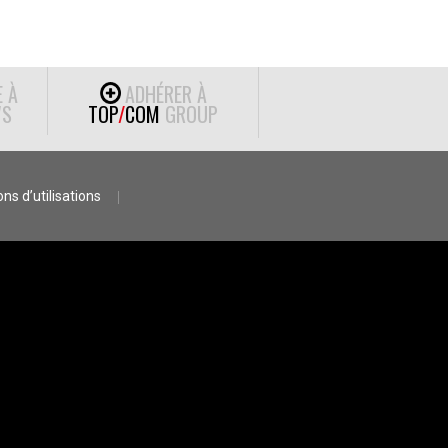
E À
ADHÉRER À
S
TOP
/
COM
GROUP
ns d’utilisations