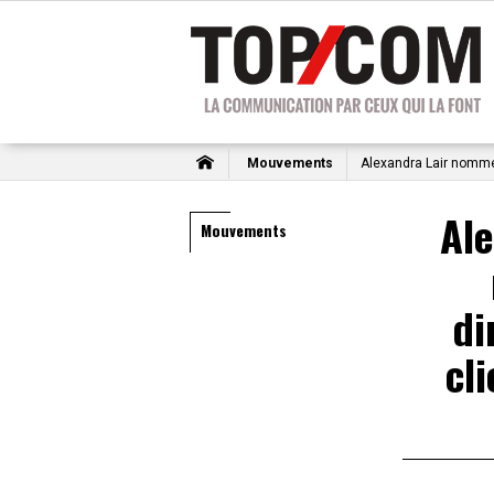
Mouvements
Alexandra Lair nommé
Ale
Mouvements
di
cl