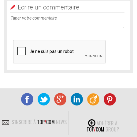
Ecrire un commentaire
S'INSCRIRE À
TOP
/
COM
NEWS
ADHÉRER À
TOP
/
COM
GROUP