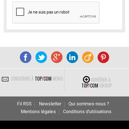
S'INSCRIRE À
TOP
/
COM
NEWS
ADHÉRER À
TOP
/
COM
GROUP
Fil RSS
Newsletter
Qui sommes-nous ?
Mentions légales
Conditions d’utilisations