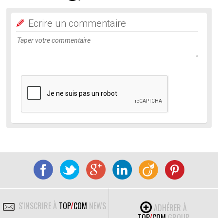
Ecrire un commentaire
S'INSCRIRE À
TOP
/
COM
NEWS
ADHÉRER À
TOP
/
COM
GROUP