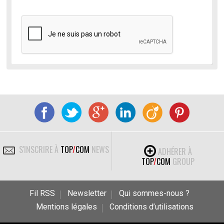
S'INSCRIRE À
TOP
/
COM
NEWS
ADHÉRER À
TOP
/
COM
GROUP
Fil RSS
Newsletter
Qui sommes-nous ?
Mentions légales
Conditions d’utilisations