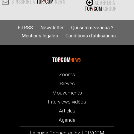
S'INSCRIRE À
TOP
/
COM
NEWS
ADHÉRER À
TOP
/
COM
GROUP
Fil RSS
Newsletter
Qui sommes-nous ?
Mentions légales
Conditions d’utilisations
NEWS
Zooms
Brèves
Mouvements
Interviews vidéos
Articles
Agenda
Le guide Connected by TOP/COM