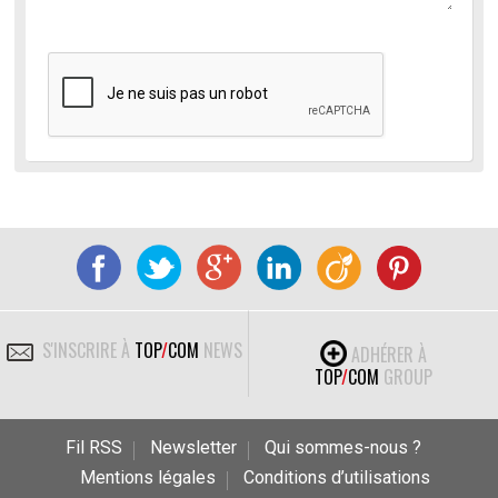
S'INSCRIRE À
TOP
/
COM
NEWS
ADHÉRER À
TOP
/
COM
GROUP
Fil RSS
Newsletter
Qui sommes-nous ?
Mentions légales
Conditions d’utilisations