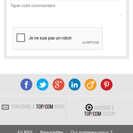
S'INSCRIRE À
TOP
/
COM
NEWS
ADHÉRER À
TOP
/
COM
GROUP
Fil RSS
Newsletter
Qui sommes-nous ?