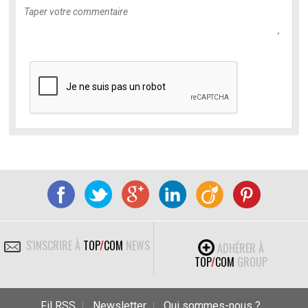
S'INSCRIRE À
TOP
/
COM
NEWS
ADHÉRER À
TOP
/
COM
GROUP
Fil RSS
Newsletter
Qui sommes-nous ?