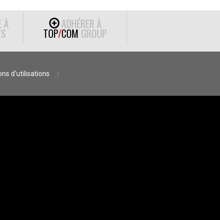
E À
ADHÉRER À
S
TOP
/
COM
GROUP
ns d’utilisations