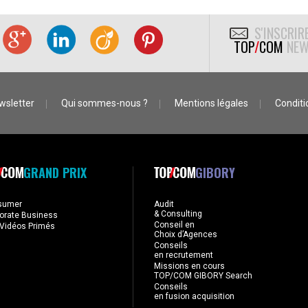
S'INSCRIR
TOP
/
COM
NEW
wsletter
Qui sommes-nous ?
Mentions légales
Conditio
GRAND PRIX
GIBORY
sumer
Audit
& Consulting
orate Business
Conseil en
Vidéos Primés
Choix d’Agences
Conseils
en recrutement
Missions en cours
TOP/COM GIBORY Search
Conseils
en fusion acquisition