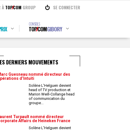
R À
TOP
COM
GROUP
SE CONNECTER
CONSEILS
RIX
TOP
COM
GIBORY
LES DERNIERS MOUVEMENTS
arc Guesneau nommé directeur des
pérations d’Intuiti
Solène L'Helguen devient
head of TV production et
Marion Weill-Collange head
of communication du
groupe
...
aurent Turpault nommé directeur
orporate Affairs de Heineken France
Solène L'Helguen devient