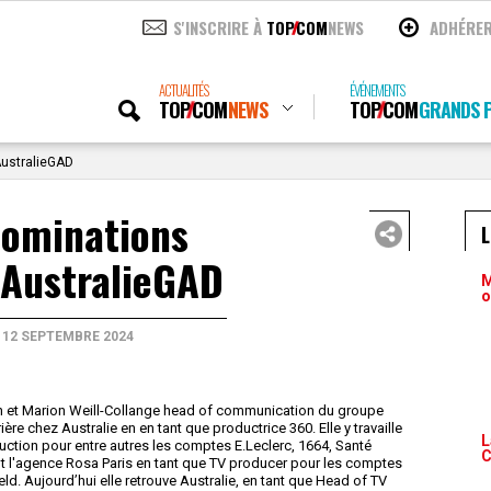
S'INSCRIRE À
TOP
COM
NEWS
ADHÉRE
ACTUALITÉS
ÉVÉNEMENTS
TOP
COM
NEWS
TOP
COM
GRANDS P
AustralieGAD
nominations
 AustralieGAD
M
o
12 SEPTEMBRE 2024
n et Marion Weill-Collange head of communication du groupe
re chez Australie en en tant que productrice 360. Elle y travaille
L
uction pour entre autres les comptes E.Leclerc, 1664, Santé
C
int l'agence Rosa Paris en tant que TV producer pour les comptes
d. Aujourd’hui elle retrouve Australie, en tant que Head of TV