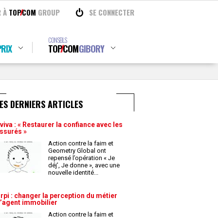
R À
TOP
COM
GROUP
SE CONNECTER
CONSEILS
RIX
TOP
COM
GIBORY
ES DERNIERS ARTICLES
viva : « Restaurer la confiance avec les
ssurés »
Action contre la faim et
Geometry Global ont
repensé l’opération « Je
déj’, Je donne », avec une
nouvelle identité
...
rpi : changer la perception du métier
’agent immobilier
Action contre la faim et