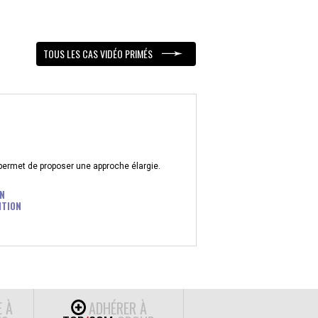
TOUS LES CAS VIDÉO PRIMÉS
 permet de proposer une approche élargie.
N
ITION
E À
ADHÉRER À