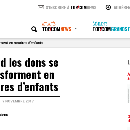
S'INSCRIRE À
TOP
COM
NEWS
ADHÉRE
ACTUALITÉS
ÉVÉNEMENTS
TOP
COM
NEWS
TOP
COM
GRANDS P
ment en sourires d’enfants
d les dons se
L
nsforment en
A
a
ires d’enfants
9 NOVEMBRE 2017
ntenu.
O
d