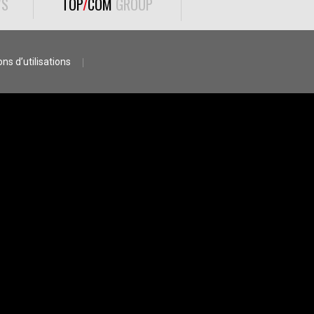
S
TOP
/
COM
GROUP
ns d’utilisations