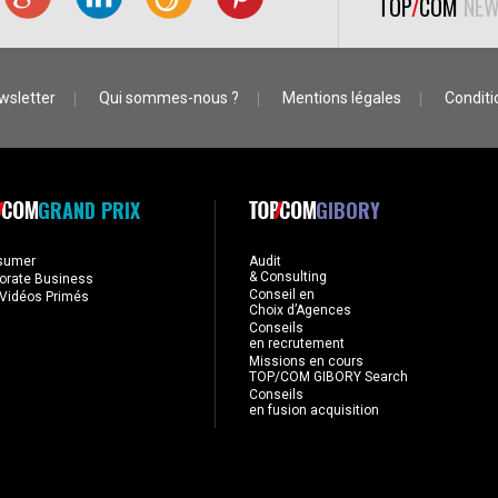
TOP
/
COM
NEW
wsletter
Qui sommes-nous ?
Mentions légales
Conditio
GRAND PRIX
GIBORY
sumer
Audit
& Consulting
orate Business
Conseil en
Vidéos Primés
Choix d’Agences
Conseils
en recrutement
Missions en cours
TOP/COM GIBORY Search
Conseils
en fusion acquisition