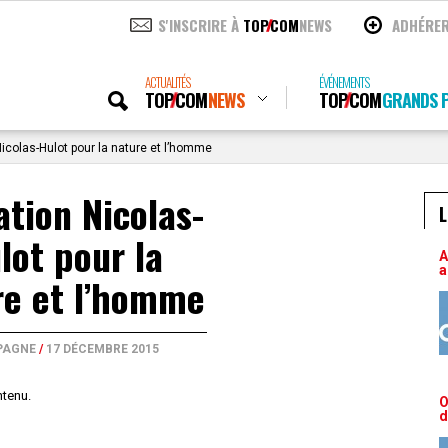
S'INSCRIRE À
TOP
COM
NEWS
ADHÉRE
ACTUALITÉS
ÉVÉNEMENTS
TOP
COM
NEWS
TOP
COM
GRANDS P
icolas-Hulot pour la nature et l’homme
tion Nicolas-
L
lot pour la
A
a
re et l’homme
PAGNE
/
17 DÉCEMBRE 2015
ntenu.
O
d