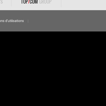
S
TOP
/
COM
GROUP
ns d’utilisations