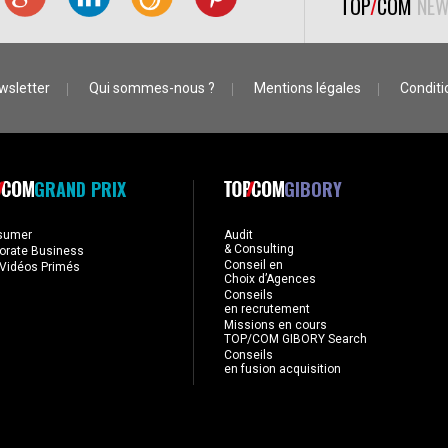
TOP
/
COM
NEW
wsletter
Qui sommes-nous ?
Mentions légales
Conditio
GRAND PRIX
GIBORY
sumer
Audit
& Consulting
orate Business
Conseil en
Vidéos Primés
Choix d’Agences
Conseils
en recrutement
Missions en cours
TOP/COM GIBORY Search
Conseils
en fusion acquisition