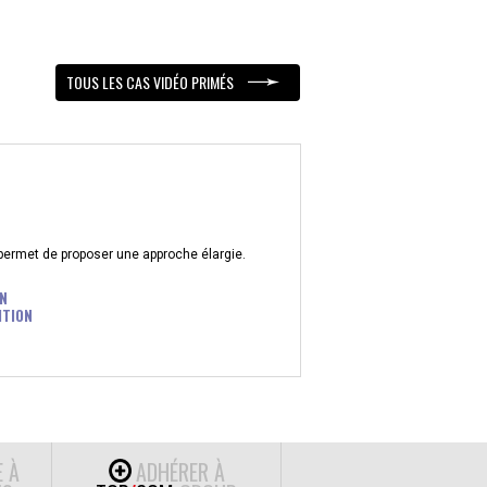
TOUS LES CAS VIDÉO PRIMÉS
 permet de proposer une approche élargie.
N
ITION
E À
ADHÉRER À