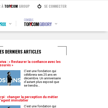
R À
TOP
COM
GROUP
SE CONNECTER
CONSEILS
RIX
TOP
COM
GIBORY
ES DERNIERS ARTICLES
viva : « Restaurer la confiance avec les
ssurés »
C’est une fondation qui
célébrera ses 25 ans en
décembre. Un anniversaire
d’autant plus exposé que
se tiendra
...
rpi : changer la perception du métier
’agent immobilier
C’est une fondation qui