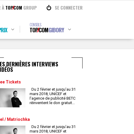
R À
TOP
COM
GROUP
SE CONNECTER
CONSEILS
RIX
TOP
COM
GIBORY
ES DERNIÈRES INTERVIEWS
IDÉOS
ee Tickets
Du 2 février et jusqu’au 31
mars 2018, UNICEF et
l’agence de publicité BETC
réinventent le don gratuit
...
el / Matriochka
Du 2 février et jusqu’au 31
mars 2018, UNICEF et