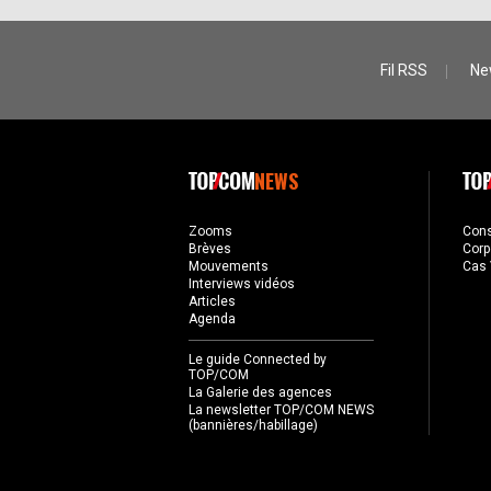
Fil RSS
Ne
NEWS
Zooms
Con
Brèves
Corp
Mouvements
Cas 
Interviews vidéos
Articles
Agenda
Le guide Connected by
TOP/COM
La Galerie des agences
La newsletter TOP/COM NEWS
(bannières/habillage)