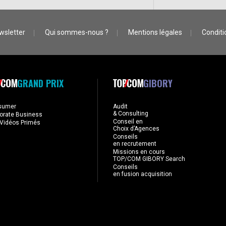
wsletter
Qui sommes-nous ?
Mentions légales
Conditio
GRAND PRIX
GIBORY
sumer
Audit
& Consulting
orate Business
Conseil en
Vidéos Primés
Choix d’Agences
Conseils
en recrutement
Missions en cours
TOP/COM GIBORY Search
Conseils
en fusion acquisition