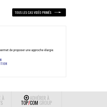
TOUS LES CAS VIDÉO PRIMÉS
 permet de proposer une approche élargie.
N
ITION
E À
ADHÉRER À
S
TOP
/
COM
GROUP