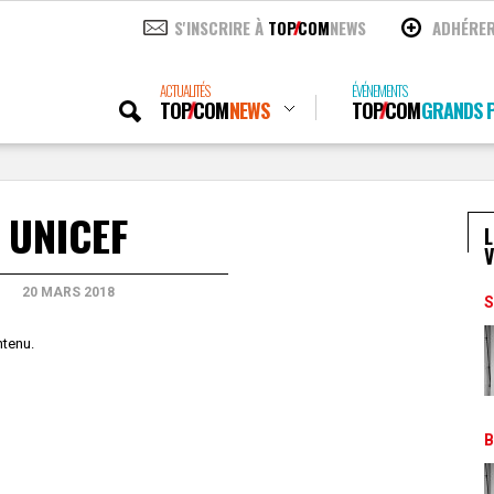
S'INSCRIRE À
TOP
COM
NEWS
ADHÉRE
ACTUALITÉS
ÉVÉNEMENTS
TOP
COM
NEWS
TOP
COM
GRANDS P
UNICEF
L
V
20 MARS 2018
S
ntenu.
B