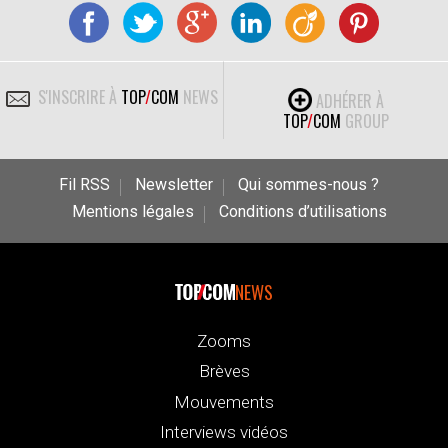
S'INSCRIRE À
TOP
/
COM
NEWS
ADHÉRER À
TOP
/
COM
GROUP
Fil RSS
Newsletter
Qui sommes-nous ?
Mentions légales
Conditions d’utilisations
NEWS
Zooms
Brèves
Mouvements
Interviews vidéos