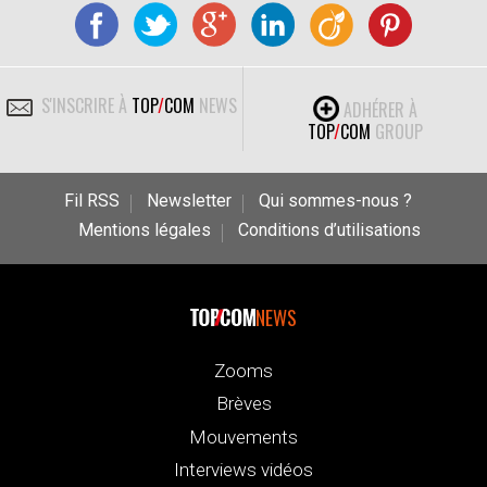
S'INSCRIRE À
TOP
/
COM
NEWS
ADHÉRER À
TOP
/
COM
GROUP
Fil RSS
Newsletter
Qui sommes-nous ?
Mentions légales
Conditions d’utilisations
NEWS
Zooms
Brèves
Mouvements
Interviews vidéos