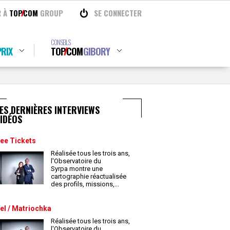
R À
TOP
COM
GROUP
SE CONNECTER
CONSEILS
RIX
TOP
COM
GIBORY
ES DERNIÈRES INTERVIEWS
IDÉOS
ee Tickets
Réalisée tous les trois ans,
l'Observatoire du
Syrpa montre une
cartographie réactualisée
des profils, missions,
...
el / Matriochka
Réalisée tous les trois ans,
l'Observatoire du