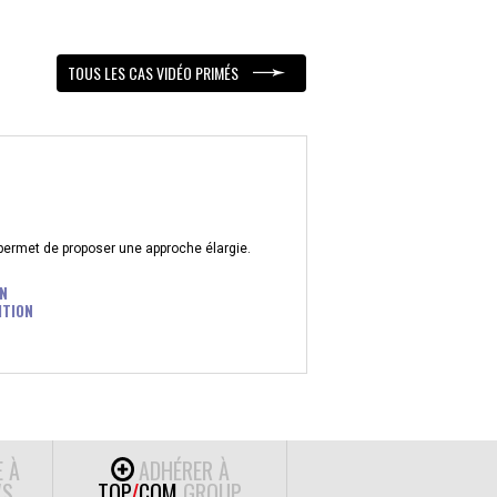
TOUS LES CAS VIDÉO PRIMÉS
 permet de proposer une approche élargie.
N
ITION
E À
ADHÉRER À
S
TOP
/
COM
GROUP