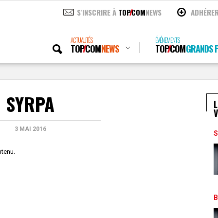
S'INSCRIRE À
TOP
COM
NEWS
ADHÉRE
ACTUALITÉS
ÉVÉNEMENTS
TOP
COM
NEWS
TOP
COM
GRANDS P
SYRPA
L
V
3 MAI 2016
S
ntenu.
B