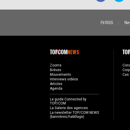
Fil RSS
Ne
NEWS
Zooms
Con
Brèves
Corp
Mouvements
Cas 
Interviews vidéos
Articles
Agenda
Le guide Connected by
TOP/COM
La Galerie des agences
La newsletter TOP/COM NEWS
(bannières/habillage)