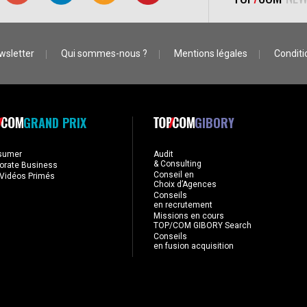
wsletter
Qui sommes-nous ?
Mentions légales
Conditio
GRAND PRIX
GIBORY
sumer
Audit
& Consulting
orate Business
Conseil en
Vidéos Primés
Choix d’Agences
Conseils
en recrutement
Missions en cours
TOP/COM GIBORY Search
Conseils
en fusion acquisition