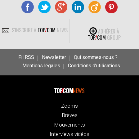
S'INSCRIRE À
TOP
/
COM
NEWS
ADHÉRER À
TOP
/
COM
GROUP
Fil RSS
Newsletter
Qui sommes-nous ?
Mentions légales
Conditions d’utilisations
NEWS
Zooms
Brèves
Mouvements
Interviews vidéos