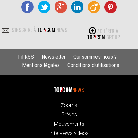
S'INSCRIRE À
TOP
/
COM
NEWS
ADHÉRER À
TOP
/
COM
GROUP
Fil RSS
Newsletter
Qui sommes-nous ?
Mentions légales
Conditions d’utilisations
NEWS
Zooms
Brèves
Mouvements
Interviews vidéos