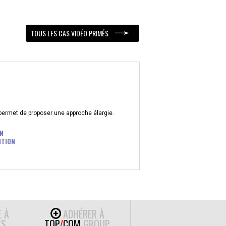
TOUS LES CAS VIDÉO PRIMÉS
 permet de proposer une approche élargie.
N
ITION
E À
ADHÉRER À
S
TOP
/
COM
GROUP