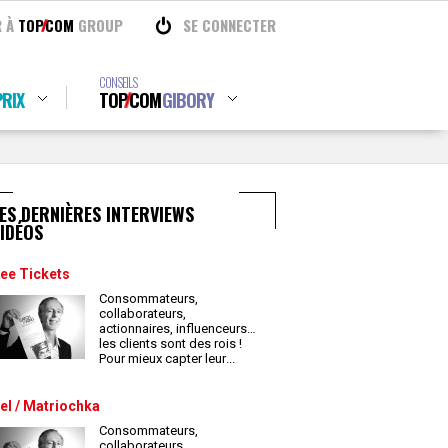
R À
TOP
COM
GROUP
SE CONNECTER
CONSEILS
RIX
TOP
COM
GIBORY
ES DERNIÈRES INTERVIEWS
IDÉOS
ee Tickets
Consommateurs,
collaborateurs,
actionnaires, influenceurs…
les clients sont des rois !
Pour mieux capter leur
...
el / Matriochka
Consommateurs,
collaborateurs,