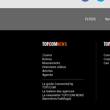
Fil RSS
Ne
NEWS
Zooms
Con
Brèves
Corp
Mouvements
Cas 
Interviews vidéos
Articles
Agenda
Le guide Connected by
TOP/COM
La Galerie des agences
La newsletter TOP/COM NEWS
(bannières/habillage)