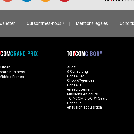
wsletter
Qui sommes-nous ?
Mentions légales
Conditio
GRAND PRIX
GIBORY
sumer
Audit
& Consulting
orate Business
Conseil en
Vidéos Primés
Choix d’Agences
Conseils
en recrutement
Missions en cours
TOP/COM GIBORY Search
Conseils
en fusion acquisition