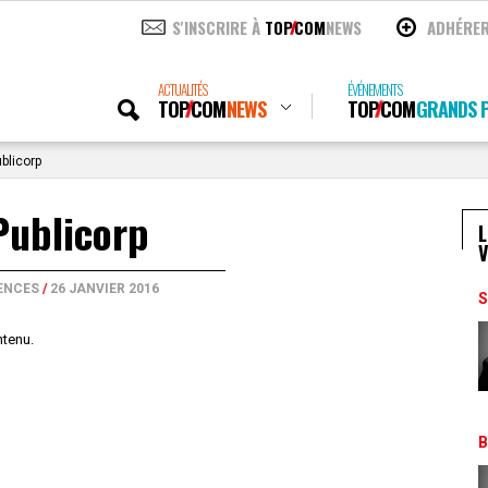
S'INSCRIRE À
TOP
COM
NEWS
ADHÉRE
ACTUALITÉS
ÉVÉNEMENTS
TOP
COM
NEWS
TOP
COM
GRANDS P
blicorp
Publicorp
L
V
ENCES
/
26 JANVIER 2016
S
ntenu.
B