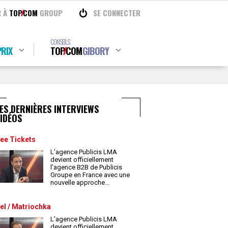
R À
TOP
COM
GROUP
SE CONNECTER
CONSEILS
RIX
TOP
COM
GIBORY
ES DERNIÈRES INTERVIEWS
IDÉOS
ee Tickets
L’agence Publicis LMA
devient officiellement
l’agence B2B de Publicis
Groupe en France avec une
nouvelle approche
...
el / Matriochka
L’agence Publicis LMA
devient officiellement