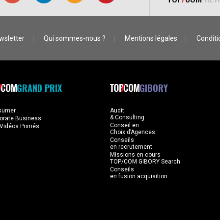
wsletter
Qui sommes-nous ?
Mentions légales
Conditio
GRAND PRIX
GIBORY
sumer
Audit
& Consulting
orate Business
Conseil en
Vidéos Primés
Choix d’Agences
Conseils
en recrutement
Missions en cours
TOP/COM GIBORY Search
Conseils
en fusion acquisition