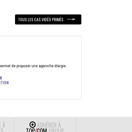
TOUS LES CAS VIDÉO PRIMÉS
 permet de proposer une approche élargie.
N
ITION
E À
ADHÉRER À
S
TOP
/
COM
GROUP