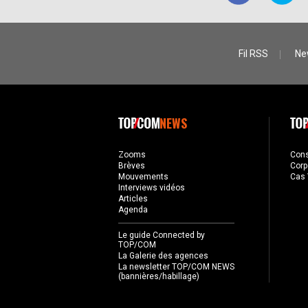
Fil RSS
Ne
NEWS
Zooms
Con
Brèves
Corp
Mouvements
Cas 
Interviews vidéos
Articles
Agenda
Le guide Connected by
TOP/COM
La Galerie des agences
La newsletter TOP/COM NEWS
(bannières/habillage)