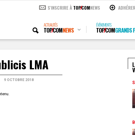
S'INSCRIRE À
TOP
COM
NEWS
ADHÉRE
ACTUALITÉS
ÉVÉNEMENTS
TOP
COM
NEWS
TOP
COM
GRANDS P
blicis LMA
L
V
9 OCTOBRE 2018
S
ntenu.
B