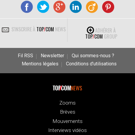
S'INSCRIRE À
TOP
/
COM
NEWS
ADHÉRER À
TOP
/
COM
GROUP
Fil RSS
Newsletter
Qui sommes-nous ?
Mentions légales
Conditions d’utilisations
NEWS
Zooms
Brèves
Mouvements
Interviews vidéos