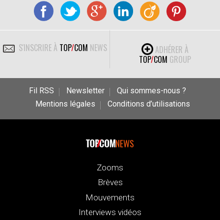
S'INSCRIRE À
TOP
/
COM
NEWS
ADHÉRER À
TOP
/
COM
GROUP
Fil RSS
Newsletter
Qui sommes-nous ?
Mentions légales
Conditions d’utilisations
NEWS
Zooms
Brèves
Mouvements
Interviews vidéos