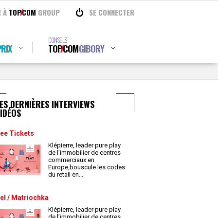
R À
TOP
COM
GROUP
SE CONNECTER
CONSEILS
RIX
TOP
COM
GIBORY
ES DERNIÈRES INTERVIEWS
IDÉOS
ee Tickets
Klépierre, leader pure play
de l’immobilier de centres
commerciaux en
Europe,bouscule les codes
du retail en
...
el / Matriochka
Klépierre, leader pure play
de l’immobilier de centres