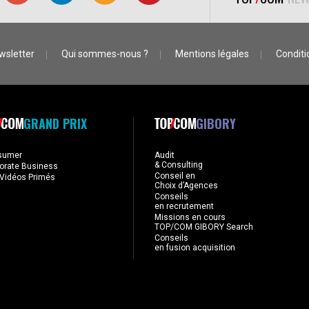
wsletter
Qui sommes-nous ?
Mentions légales
Conditio
GRAND PRIX
GIBORY
sumer
Audit
& Consulting
orate Business
Conseil en
Vidéos Primés
Choix d’Agences
Conseils
en recrutement
Missions en cours
TOP/COM GIBORY Search
Conseils
en fusion acquisition