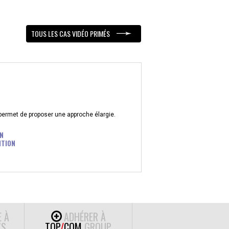
TOUS LES CAS VIDÉO PRIMÉS
 permet de proposer une approche élargie.
N
ITION
E À
ADHÉRER À
S
TOP
/
COM
GROUP