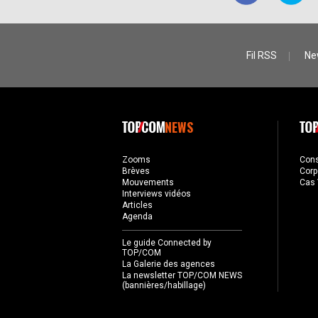
Fil RSS
Ne
NEWS
Zooms
Con
Brèves
Corp
Mouvements
Cas 
Interviews vidéos
Articles
Agenda
Le guide Connected by
TOP/COM
La Galerie des agences
La newsletter TOP/COM NEWS
(bannières/habillage)