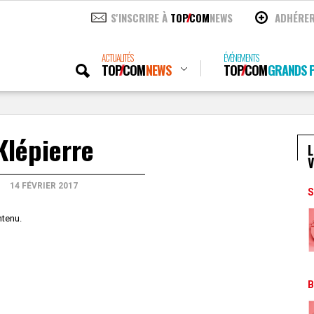
S'INSCRIRE À
TOP
COM
NEWS
ADHÉRE
ACTUALITÉS
ÉVÉNEMENTS
TOP
COM
NEWS
TOP
COM
GRANDS P
Klépierre
L
V
14 FÉVRIER 2017
S
ntenu.
B