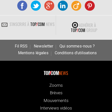
S'INSCRIRE À
TOP
/
COM
NEWS
ADHÉRER À
TOP
/
COM
GROUP
Fil RSS
Newsletter
Qui sommes-nous ?
Mentions légales
Conditions d’utilisations
NEWS
Zooms
Brèves
Mouvements
Interviews vidéos