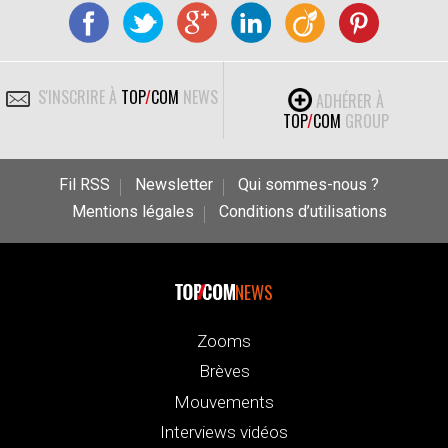
S'INSCRIRE À
TOP
/
COM
NEWS
ADHÉRER À
TOP
/
COM
GROUP
Fil RSS
Newsletter
Qui sommes-nous ?
Mentions légales
Conditions d’utilisations
NEWS
Zooms
Brèves
Mouvements
Interviews vidéos