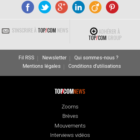
S'INSCRIRE À
TOP
/
COM
NEWS
ADHÉRER À
TOP
/
COM
GROUP
Fil RSS
Newsletter
Qui sommes-nous ?
Mentions légales
Conditions d’utilisations
NEWS
Zooms
Brèves
Mouvements
Interviews vidéos