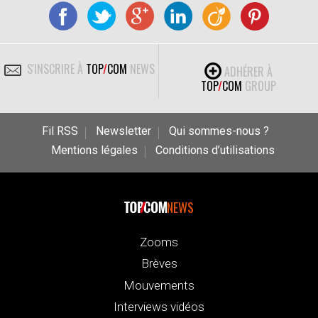
S'INSCRIRE À
TOP
/
COM
NEWS
ADHÉRER À
TOP
/
COM
GROUP
Fil RSS
Newsletter
Qui sommes-nous ?
Mentions légales
Conditions d’utilisations
NEWS
Zooms
Brèves
Mouvements
Interviews vidéos