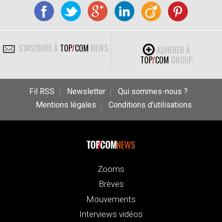
S'INSCRIRE À
TOP
/
COM
NEWS
ADHÉRER À
TOP
/
COM
GROUP
Fil RSS
Newsletter
Qui sommes-nous ?
Mentions légales
Conditions d’utilisations
NEWS
Zooms
Brèves
Mouvements
Interviews vidéos