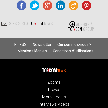
S'INSCRIRE À
TOP
/
COM
NEWS
ADHÉRER À
TOP
/
COM
GROUP
Fil RSS
Newsletter
Qui sommes-nous ?
Mentions légales
Conditions d’utilisations
NEWS
Zooms
Brèves
Mouvements
Interviews vidéos