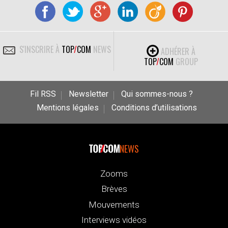
S'INSCRIRE À
TOP
/
COM
NEWS
ADHÉRER À
TOP
/
COM
GROUP
Fil RSS
Newsletter
Qui sommes-nous ?
Mentions légales
Conditions d’utilisations
NEWS
Zooms
Brèves
Mouvements
Interviews vidéos