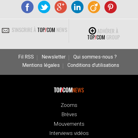
S'INSCRIRE À
TOP
/
COM
NEWS
ADHÉRER À
TOP
/
COM
GROUP
Fil RSS
Newsletter
Qui sommes-nous ?
Mentions légales
Conditions d’utilisations
NEWS
Zooms
Brèves
Mouvements
Interviews vidéos