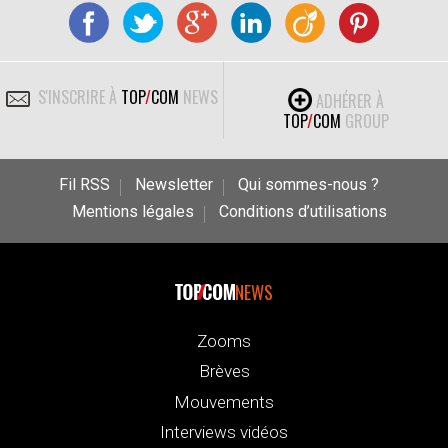
S'INSCRIRE À
TOP
/
COM
NEWS
ADHÉRER À
TOP
/
COM
GROUP
Fil RSS
Newsletter
Qui sommes-nous ?
Mentions légales
Conditions d’utilisations
NEWS
Zooms
Brèves
Mouvements
Interviews vidéos