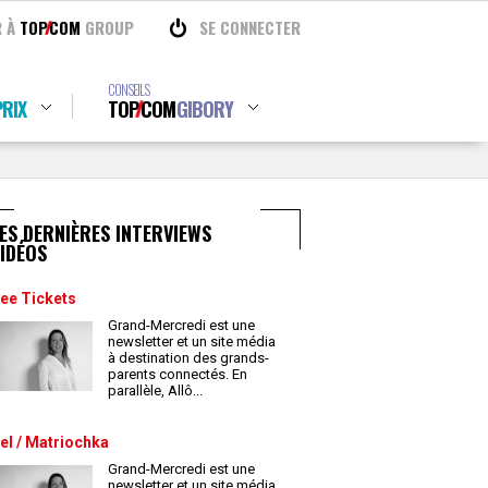
R À
TOP
COM
GROUP
SE CONNECTER
CONSEILS
RIX
TOP
COM
GIBORY
ES DERNIÈRES INTERVIEWS
IDÉOS
ee Tickets
Grand-Mercredi est une
newsletter et un site média
à destination des grands-
parents connectés. En
parallèle, Allô
...
el / Matriochka
Grand-Mercredi est une
newsletter et un site média