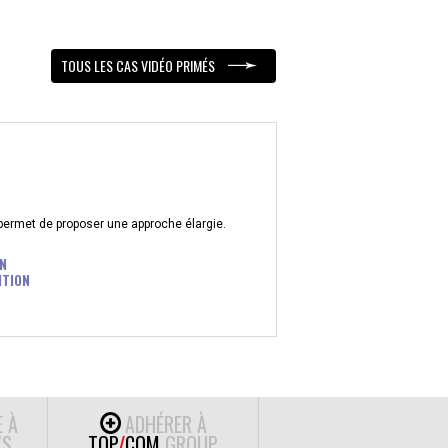
TOUS LES CAS VIDÉO PRIMÉS
 permet de proposer une approche élargie.
N
ITION
E À
ADHÉRER À
S
TOP
/
COM
GROUP