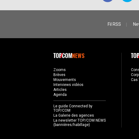
Fil RSS
Ne
NEWS
Zooms
Con
Brèves
Corp
Mouvements
Cas 
Interviews vidéos
Articles
Agenda
Le guide Connected by
TOP/COM
La Galerie des agences
La newsletter TOP/COM NEWS
(bannières/habillage)