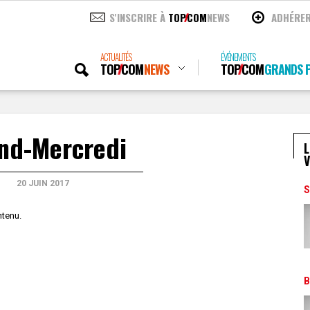
S'INSCRIRE À
TOP
COM
NEWS
ADHÉRE
ACTUALITÉS
ÉVÉNEMENTS
TOP
COM
NEWS
TOP
COM
GRANDS P
nd-Mercredi
L
V
20 JUIN 2017
S
ntenu.
B