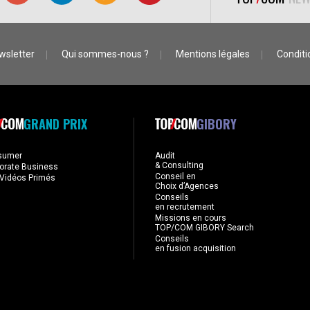
wsletter
Qui sommes-nous ?
Mentions légales
Conditio
GRAND PRIX
GIBORY
sumer
Audit
& Consulting
orate Business
Conseil en
Vidéos Primés
Choix d’Agences
Conseils
en recrutement
Missions en cours
TOP/COM GIBORY Search
Conseils
en fusion acquisition