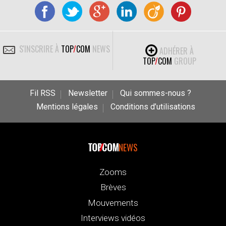
S'INSCRIRE À
TOP
/
COM
NEWS
ADHÉRER À
TOP
/
COM
GROUP
Fil RSS
Newsletter
Qui sommes-nous ?
Mentions légales
Conditions d’utilisations
NEWS
Zooms
Brèves
Mouvements
Interviews vidéos