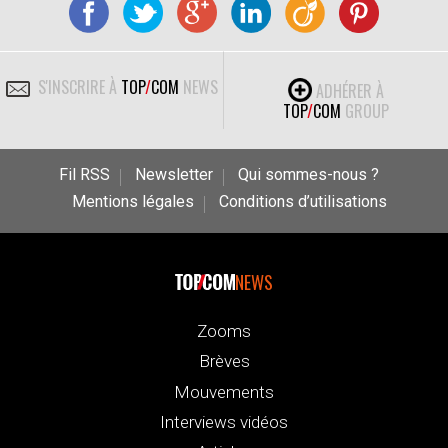
S'INSCRIRE À
TOP
/
COM
NEWS
ADHÉRER À
TOP
/
COM
GROUP
Fil RSS
Newsletter
Qui sommes-nous ?
Mentions légales
Conditions d’utilisations
NEWS
Zooms
Brèves
Mouvements
Interviews vidéos