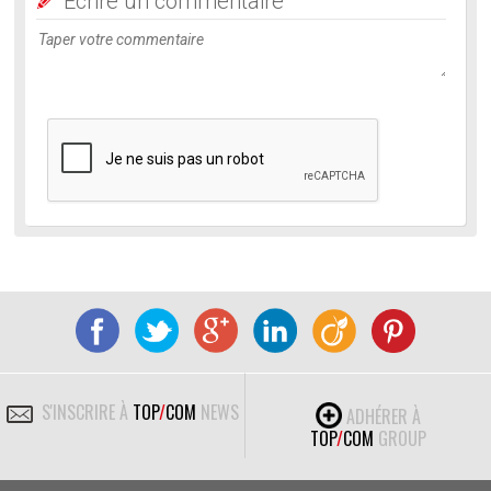
Ecrire un commentaire
S'INSCRIRE À
TOP
/
COM
NEWS
ADHÉRER À
TOP
/
COM
GROUP