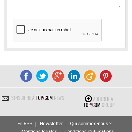
S'INSCRIRE À
TOP
/
COM
NEWS
ADHÉRER À
TOP
/
COM
GROUP
Fil RSS
Newsletter
Qui sommes-nous ?
Mentions légales
Conditions d’utilisations