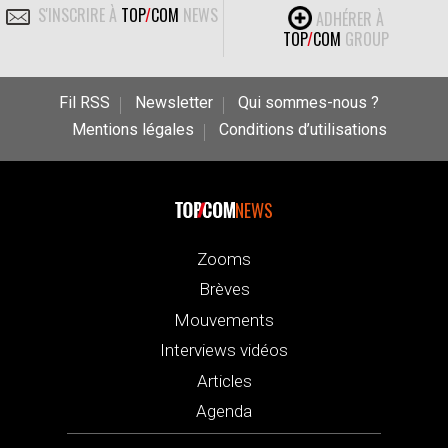
S'INSCRIRE À
TOP
/
COM
NEWS
ADHÉRER À
TOP
/
COM
GROUP
Fil RSS
Newsletter
Qui sommes-nous ?
Mentions légales
Conditions d’utilisations
NEWS
Zooms
Brèves
Mouvements
Interviews vidéos
Articles
Agenda