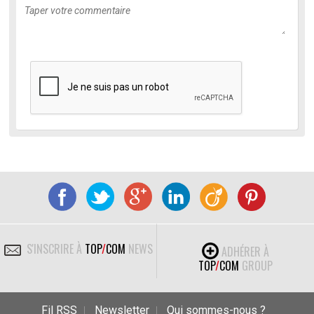
S'INSCRIRE À
TOP
/
COM
NEWS
ADHÉRER À
TOP
/
COM
GROUP
Fil RSS
Newsletter
Qui sommes-nous ?