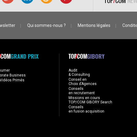
TOP
/
COM
NEW
wsletter
Qui sommes-nous ?
Mentions légales
Conditio
GRAND PRIX
GIBORY
sumer
Audit
& Consulting
orate Business
Conseil en
Vidéos Primés
Choix d’Agences
Conseils
en recrutement
Missions en cours
TOP/COM GIBORY Search
Conseils
en fusion acquisition