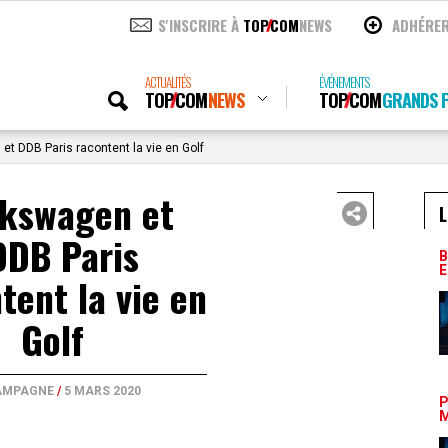
S'INSCRIRE À
TOP
COM
NEWS
ADHÉRE
ACTUALITÉS
ÉVÉNEMENTS
TOP
COM
NEWS
TOP
COM
GRANDS P
t DDB Paris racontent la vie en Golf
lkswagen et
L
DDB Paris
B
E
tent la vie en
Golf
AMPAGNE
/
5 MARS 2020
P
M