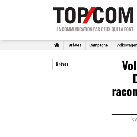
Brèves
Campagne
Volkswagen e
Vo
Brèves
racon
C