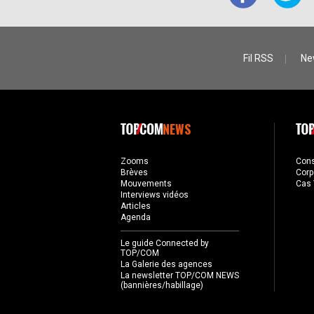
Fil RSS
Ne
NEWS
Zooms
Con
Brèves
Corp
Mouvements
Cas 
Interviews vidéos
Articles
Agenda
Le guide Connected by
TOP/COM
La Galerie des agences
La newsletter TOP/COM NEWS
(bannières/habillage)