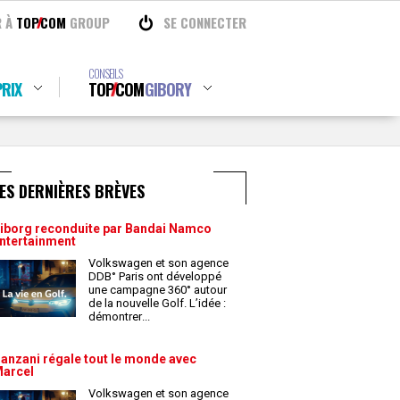
R À
TOP
COM
GROUP
SE CONNECTER
CONSEILS
RIX
TOP
COM
GIBORY
ES DERNIÈRES BRÈVES
iborg reconduite par Bandai Namco
ntertainment
Volkswagen et son agence
DDB° Paris ont développé
une campagne 360° autour
de la nouvelle Golf. L’idée :
démontrer
...
anzani régale tout le monde avec
arcel
Volkswagen et son agence