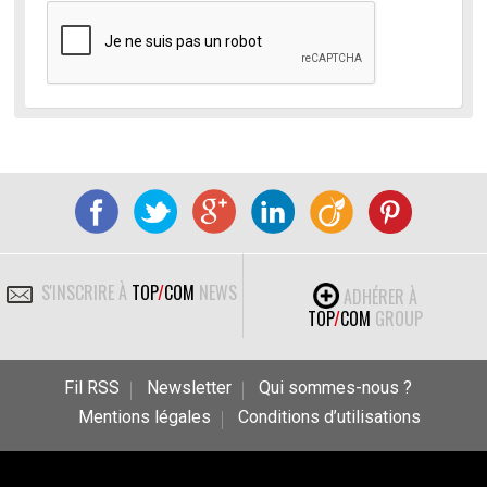
S'INSCRIRE À
TOP
/
COM
NEWS
ADHÉRER À
TOP
/
COM
GROUP
Fil RSS
Newsletter
Qui sommes-nous ?
Mentions légales
Conditions d’utilisations