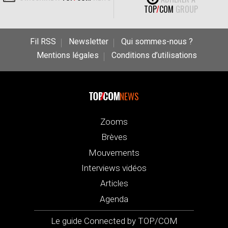
TOP
/
COM
GROUP
Fil RSS
Newsletter
Qui sommes-nous ?
Mentions légales
Conditions d’utilisations
NEWS
Zooms
Brèves
Mouvements
Interviews vidéos
Articles
Agenda
Le guide Connected by TOP/COM