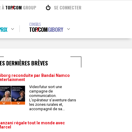
R À
TOP
COM
GROUP
SE CONNECTER
CONSEILS
RIX
TOP
COM
GIBORY
ES DERNIÈRES BRÈVES
iborg reconduite par Bandai Namco
ntertainment
Videofutur sort une
campagne de
communication.
L’opérateur s’aventure dans
les zones rurales et,
accompagné de sa
...
anzani régale tout le monde avec
arcel