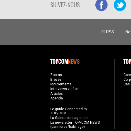
SUIVEZ-NOUS
Fil RSS
Ne
NEWS
Zooms
Con
Brèves
Corp
Mouvements
Cas 
Interviews vidéos
Articles
Agenda
Le guide Connected by
TOP/COM
La Galerie des agences
La newsletter TOP/COM NEWS
(bannières/habillage)