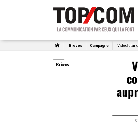
Brèves
Campagne
Videofutur 
V
Brèves
c
aupr
C