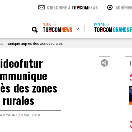
S'INSCRIRE À
TOP
COM
NEWS
ADHÉRE
ACTUALITÉS
ÉVÉNEMENTS
TOP
COM
NEWS
TOP
COM
GRANDS P
communique auprès des zones rurales
ideofutur
L
ommunique
B
E
ès des zones
rurales
AMPAGNE
/
9 MAI 2018
P
M