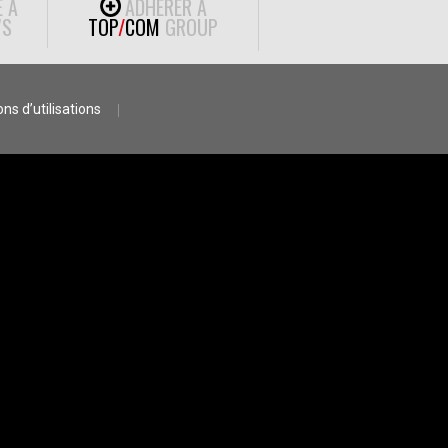
E À
ADHÉRER À
S
TOP
/
COM
GROUP
ns d’utilisations