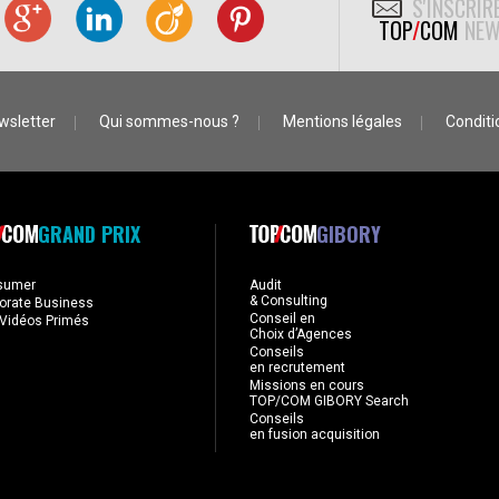
S'INSCRIR
TOP
/
COM
NEW
wsletter
Qui sommes-nous ?
Mentions légales
Conditio
GRAND PRIX
GIBORY
sumer
Audit
& Consulting
orate Business
Conseil en
Vidéos Primés
Choix d’Agences
Conseils
en recrutement
Missions en cours
TOP/COM GIBORY Search
Conseils
en fusion acquisition