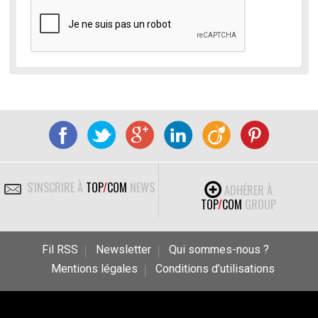
S'INSCRIRE À
TOP
/
COM
NEWS
ADHÉRER À
TOP
/
COM
GROUP
Fil RSS
Newsletter
Qui sommes-nous ?
Mentions légales
Conditions d’utilisations