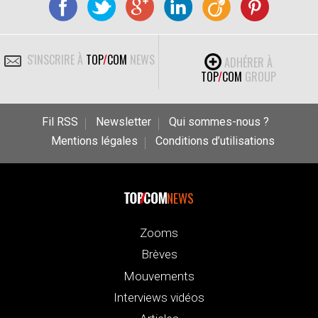
S'INSCRIRE À
TOP
/
COM
NEWS
ADHÉRER À
TOP
/
COM
GROUP
Fil RSS
Newsletter
Qui sommes-nous ?
Mentions légales
Conditions d’utilisations
NEWS
Zooms
Brèves
Mouvements
Interviews vidéos