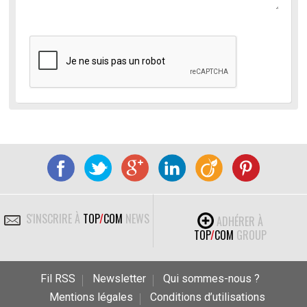
S'INSCRIRE À
TOP
/
COM
NEWS
ADHÉRER À
TOP
/
COM
GROUP
Fil RSS
Newsletter
Qui sommes-nous ?
Mentions légales
Conditions d’utilisations