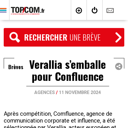
RECHERCHER
UNE BRÈVE
Verallia s’emballe
Brèves
pour Confluence
AGENCES
/
11 NOVEMBRE 2024
Après compétition, Comfluence, agence de
communication corporate et influence, a été
sélectionnée par Verallia, acteur européen et