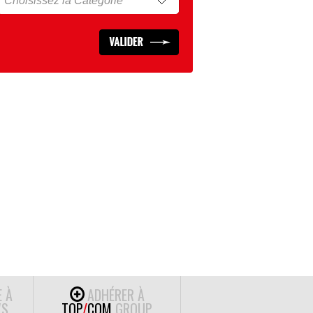
E À
ADHÉRER À
S
TOP
/
COM
GROUP