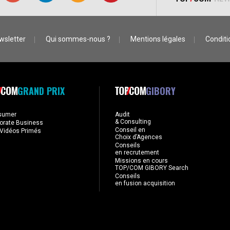
wsletter
Qui sommes-nous ?
Mentions légales
Conditio
GRAND PRIX
GIBORY
sumer
Audit
& Consulting
orate Business
Conseil en
Vidéos Primés
Choix d’Agences
Conseils
en recrutement
Missions en cours
TOP/COM GIBORY Search
Conseils
en fusion acquisition