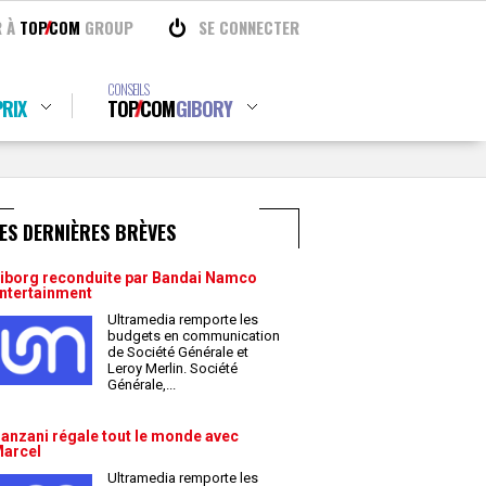
R À
TOP
COM
GROUP
SE CONNECTER
CONSEILS
RIX
TOP
COM
GIBORY
ES DERNIÈRES BRÈVES
iborg reconduite par Bandai Namco
ntertainment
Ultramedia remporte les
budgets en communication
de Société Générale et
Leroy Merlin. Société
Générale,
...
anzani régale tout le monde avec
arcel
Ultramedia remporte les