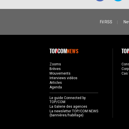
Fil RSS
Ne
NEWS
Zooms
Con
Brèves
Corp
Mouvements
Cas 
Interviews vidéos
Articles
Agenda
Le guide Connected by
TOP/COM
La Galerie des agences
La newsletter TOP/COM NEWS
(bannières/habillage)