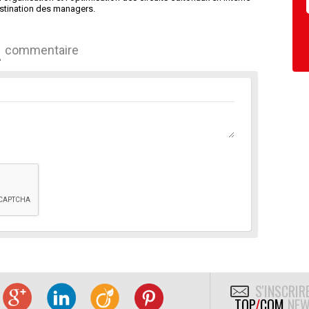
estination des managers.
commentaire
S'INSCRIR
TOP
/
COM
NEW