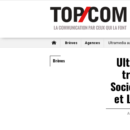
Brèves
Agences
Ultramedia au 
Ul
Brèves
t
Soci
et 
A