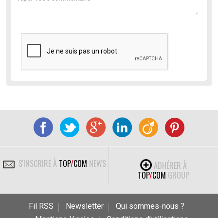
S'INSCRIRE À
TOP
/
COM
NEWS
ADHÉRER À
TOP
/
COM
GROUP
Fil RSS
Newsletter
Qui sommes-nous ?