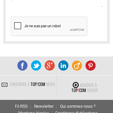
S'INSCRIRE À
TOP
/
COM
NEWS
ADHÉRER À
TOP
/
COM
GROUP
Fil RSS
Newsletter
Qui sommes-nous ?